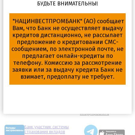
БУДЬТЕ ВНИМАТЕЛЬНЫ!
евро.
Условия размещения денежных средств для
предприятий и организаций в депозитные вклады
"НАЦИНВЕСТПРОМБАНК" (АО) сообщает
устанавливается отдельным соглашением сторон.
Вам, что Банк не осуществляет выдачу
Размер процентных ставок определяется исходя из
кредитов дистанционно, не рассылает
сроков, суммы и текущего состояния экономических
предложение о кредитовании СМС-
показателей финансового рынка.
сообщением, по электронной почте, не
предлагает онлайн-кредиты по
Подробную информацию можно получить по
телефону. Комиссию за рассмотрение
телефону (495) 737-44-30.
заявки или за выдачу кредита Банк не
взимает, предоплату не требует.
© 1994–2026 НИПБ
+7 (495) 786-21-51
2-й Неопалимовский переулок,
+7 (495) 276-22-86
д.10., г. Москва, 119121
+7 (495) 786-21-52
info@nipbank.ru
Банк участник системы
страхования вкладов