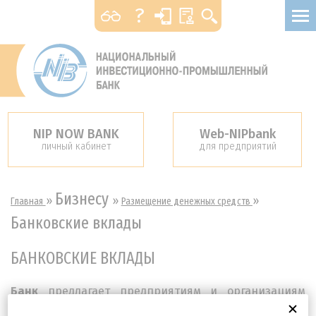
?
Размер шрифта
А
А
А
Цвет
А
А
Изображение
NIP NOW BANK
Web-NIPbank
личный кабинет
для предприятий
Вкл
Выкл
Банк-клиент для физ.
лиц
Бизнесу
»
»
»
Главная
Размещение денежных средств
Обычная версия
Банковские вклады
БАНКОВСКИЕ ВКЛАДЫ
Банк
предлагает предприятиям и организациям
разместить денежные средства в рублях, долларах и